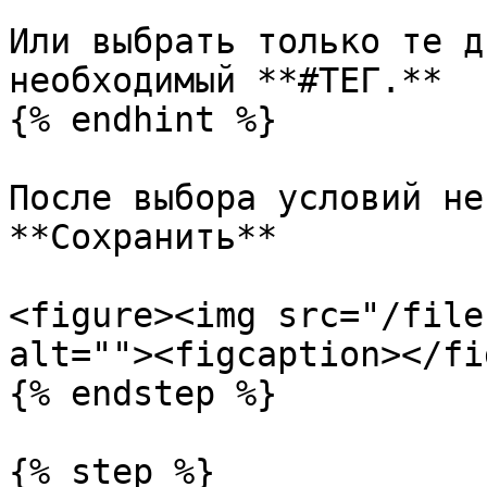
Или выбрать только те д
необходимый **#ТЕГ.**

{% endhint %}

После выбора условий не
**Сохранить**

<figure><img src="/file
alt=""><figcaption></fi
{% endstep %}

{% step %}
