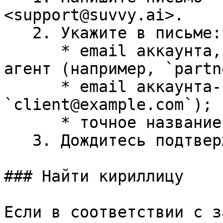
<support@suvvy.ai>.

   2. Укажите в письме:

      * email аккаунта, с которого переносится 
агент (например, `partn
      * email аккаунта-получателя (например, 
`client@example.com`);

      * точное название агента.

   3. Дождитесь подтверждения от поддержки.

### Найти кириллицу

Если в соответствии с з