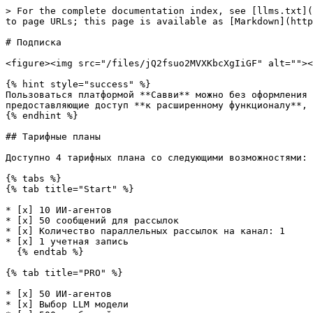
> For the complete documentation index, see [llms.txt](
to page URLs; this page is available as [Markdown](http
# Подписка

<figure><img src="/files/jQ2fsuo2MVXKbcXgIiGF" alt=""><
{% hint style="success" %}

Пользоваться платформой **Савви** можно без оформления 
предоставляющие доступ **к расширенному функционалу**, 
{% endhint %}

## Тарифные планы

Доступно 4 тарифных плана со следующими возможностями:

{% tabs %}

{% tab title="Start" %}

* [x] 10 ИИ-агентов

* [x] 50 сообщений для рассылок

* [x] Количество параллельных рассылок на канал: 1

* [x] 1 учетная запись

  {% endtab %}

{% tab title="PRO" %}

* [x] 50 ИИ-агентов

* [x] Выбор LLM модели
