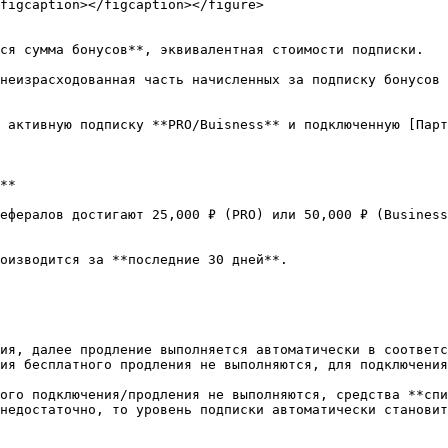
figcaption></figcaption></figure>

ся сумма бонусов**, эквивалентная стоимости подписки.

неизрасходованная часть начисленных за подписку бонусов 
 активную подписку **PRO/Buisness** и подключенную [Пар
**

ефералов достигают 25,000 ₽ (PRO) или 50,000 ₽ (Business
оизводится за **последние 30 дней**.

ия, далее продление выполняется автоматически в соответс
ия бесплатного продления не выполняются, для подключения
ого подключения/продления не выполняются, средства **спи
недостаточно, то уровень подписки автоматически становит