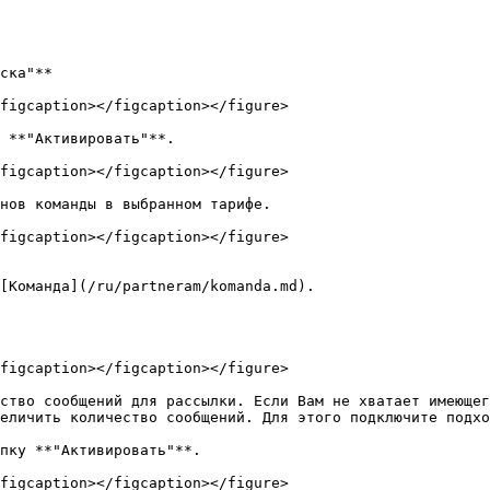
ска"**

figcaption></figcaption></figure>

 **"Активировать"**.

figcaption></figcaption></figure>

нов команды в выбранном тарифе.

figcaption></figcaption></figure>

[Команда](/ru/partneram/komanda.md).

figcaption></figcaption></figure>

ство сообщений для рассылки. Если Вам не хватает имеющег
еличить количество сообщений. Для этого подключите подхо
пку **"Активировать"**.

figcaption></figcaption></figure>
