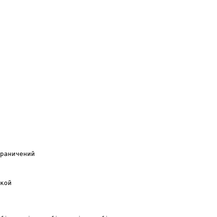
раничений

кой
