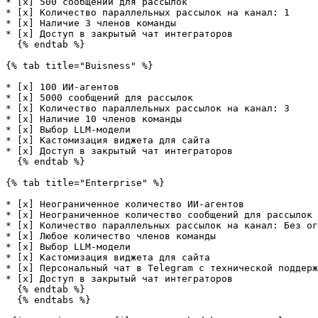
* [x] 500 сообщений для рассылок

* [x] Количество параллельных рассылок на канал: 1

* [x] Наличие 3 членов команды

* [x] Доступ в закрытый чат интеграторов

  {% endtab %}

{% tab title="Buisness" %}

* [x] 100 ИИ-агентов

* [x] 5000 сообщений для рассылок

* [x] Количество параллельных рассылок на канал: 3

* [x] Наличие 10 членов команды

* [x] Выбор LLM-модели

* [x] Кастомизация виджета для сайта

* [x] Доступ в закрытый чат интеграторов

  {% endtab %}

{% tab title="Enterprise" %}

* [x] Неограниченное количество ИИ-агентов

* [x] Неограниченное количество сообщений для рассылок

* [x] Количество параллельных рассылок на канал: Без ог
* [x] Любое количество членов команды

* [x] Выбор LLM-модели

* [x] Кастомизация виджета для сайта

* [x] Персональный чат в Telegram с технической поддерж
* [x] Доступ в закрытый чат интеграторов

  {% endtab %}

  {% endtabs %}
