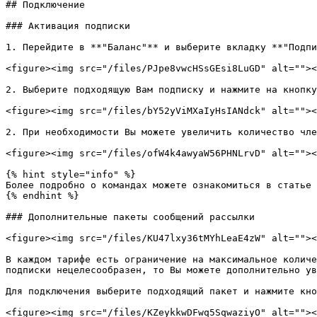
## Подключение

### Активация подписки

1. Перейдите в **"Баланс"** и выберите вкладку **"Подпи
<figure><img src="/files/PJpe8vwcHSsGEsi8LuGD" alt=""><
2. Выберите подходящую Вам подписку и нажмите на кнопку
<figure><img src="/files/bY52yViMXaIyHsIANdck" alt=""><
2. При необходимости Вы можете увеличить количество чле
<figure><img src="/files/ofW4k4awyaW56PHNLrvD" alt=""><
{% hint style="info" %}

Более подробно о командах можете ознакомиться в статье 
{% endhint %}

### Дополнительные пакеты сообщений рассылки

<figure><img src="/files/KU47lxy36tMYhLeaE4zW" alt=""><
В каждом тарифе есть ограничение на максимальное количе
подписки нецелесообразен, то Вы можете дополнительно ув
Для подключения выберите подходящий пакет и нажмите кно
<figure><img src="/files/KZeykkwDFwq5SqwaziyO" alt=""><