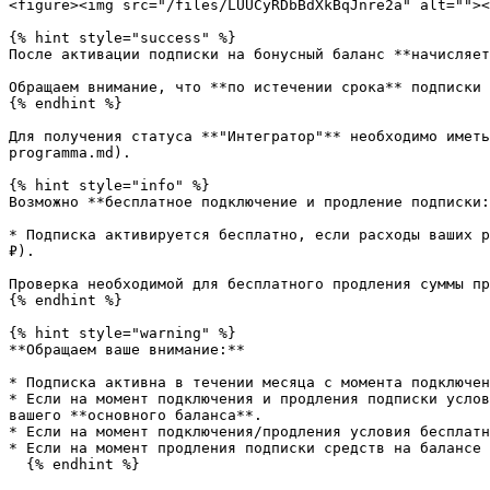
<figure><img src="/files/LUUCyRDbBdXkBqJnre2a" alt=""><
{% hint style="success" %}

После активации подписки на бонусный баланс **начисляет
Обращаем внимание, что **по истечении срока** подписки 
{% endhint %}

Для получения статуса **"Интегратор"** необходимо иметь
programma.md).

{% hint style="info" %}

Возможно **бесплатное подключение и продление подписки:
* Подписка активируется бесплатно, если расходы ваших р
₽).

Проверка необходимой для бесплатного продления суммы пр
{% endhint %}

{% hint style="warning" %}

**Обращаем ваше внимание:**

* Подписка активна в течении месяца с момента подключен
* Если на момент подключения и продления подписки услов
вашего **основного баланса**.

* Если на момент подключения/продления условия бесплатн
* Если на момент продления подписки средств на балансе 
  {% endhint %}
